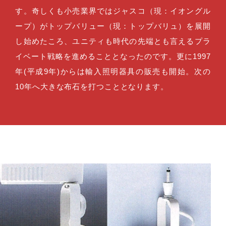
す。奇しくも小売業界ではジャスコ（現：イオングル
ープ）がトップバリュー（現：トップバリュ）を展開
し始めたころ、ユニティも時代の先端とも言えるプラ
イベート戦略を進めることとなったのです。更に1997
年(平成9年)からは輸入照明器具の販売も開始。次の
10年へ大きな布石を打つこととなります。