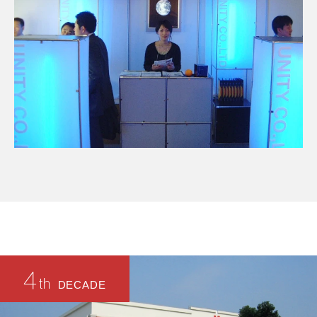
4
th
DECADE