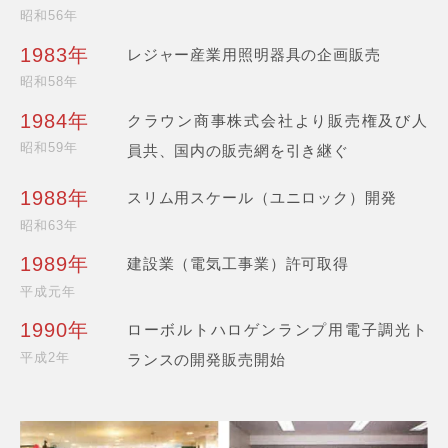
昭和56年
1983年
レジャー産業用照明器具の企画販売
昭和58年
1984年
クラウン商事株式会社より販売権及び人
昭和59年
員共、国内の販売網を引き継ぐ
1988年
スリム用スケール（ユニロック）開発
昭和63年
1989年
建設業（電気工事業）許可取得
平成元年
1990年
ローボルトハロゲンランプ用電子調光ト
平成2年
ランスの開発販売開始