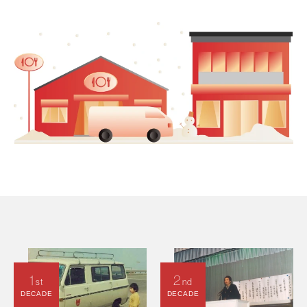
1
2
st
nd
DECADE
DECADE