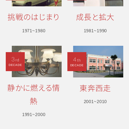
挑戦のはじまり
成長と拡大
1971~1980
1981~1990
3
4
rd
th
DECADE
DECADE
静かに燃える情
東奔西走
熱
2001~2010
1991~2000