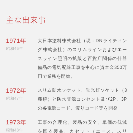
主な出来事
1971年
大日本塗料株式会社（現：DNライティン
昭和46年
グ株式会社）のスリムラインおよびエー
スライン照明の拡販と百貨店関係の什器
備品の電気配線工事を中心に資本金350万
円で業務を開始。
1972年
スリム防水ソケット、蛍光灯ソケット（3
昭和47年
種類）と防水電源コンセント及び2P、3P
の各電源コード、渡りコード等を開発
1973年
工事の合理化、製品の安全、単価の低減
昭和48年
を図る製品、カセット（エース、スリ