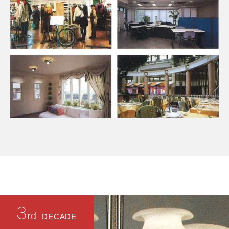
3
rd
DECADE