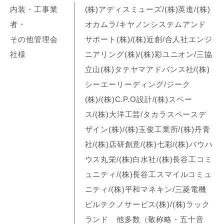
内装・工事業
(株)アディスミューズ/(株)英進/(株)
者・
オカムラ/キヤノンシステムアンド
その他管理会
サポート(株)/(株)近創/合人社エンジ
社様
ニアリング(株)/(株)彩ユニオン/三協
立山(株)タテヤマアドバンス社/(株)
シーエーリーディング/ジーク
(株)/(株)C.P.O設計/(株)スペー
ス/(株)大洋工芸/タカラスペースデ
ザイン(株)/(株)玉俊工業所/(株)丹青
社/(株)店研創意/(株)七彩/(株)バウハ
ウス丸栄/(株)白水社/(株)長谷工コミ
ュニティ/(株)長谷工スマイルコミュ
ニティ/(株)平和マネキン/三菱電機
ビルテクノサービス(株)/(株)ラック
ランド 他多数（敬称略・五十音